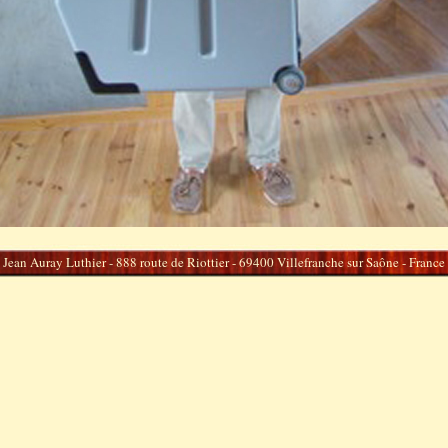
Jean Auray Luthier - 888 route de Riottier - 69400 Villefranche sur Saône - France